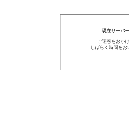
現在サーバ
ご迷惑をおか
しばらく時間をお