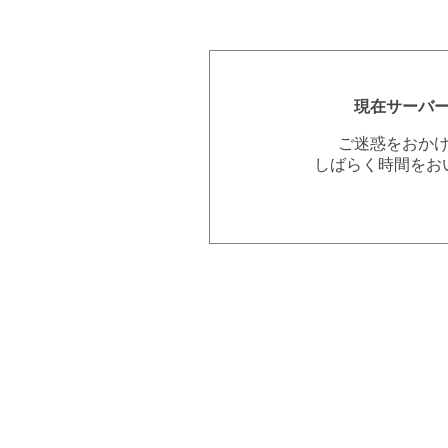
現在サーバ
ご迷惑をおか
しばらく時間をお