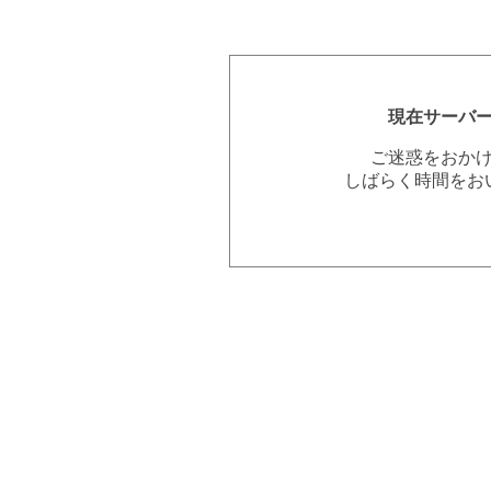
現在サーバ
ご迷惑をおか
しばらく時間をお