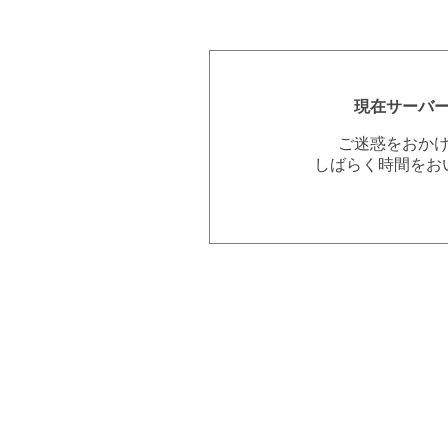
現在サーバ
ご迷惑をおか
しばらく時間をお