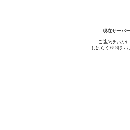
現在サーバ
ご迷惑をおか
しばらく時間をお