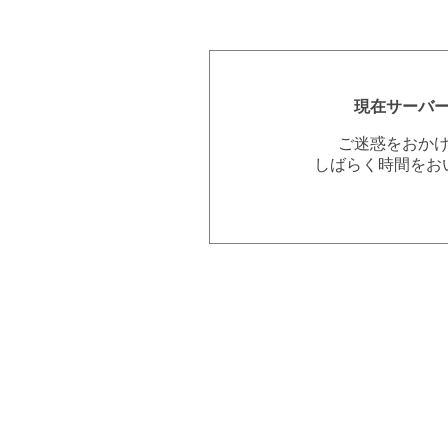
現在サーバ
ご迷惑をおか
しばらく時間をお