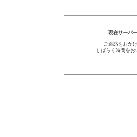
現在サーバ
ご迷惑をおか
しばらく時間をお