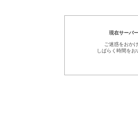
現在サーバ
ご迷惑をおか
しばらく時間をお