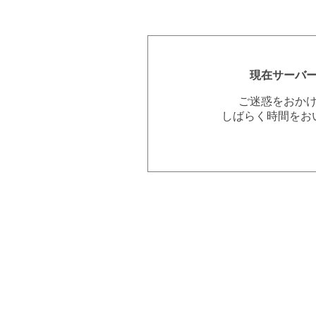
現在サーバ
ご迷惑をおか
しばらく時間をお