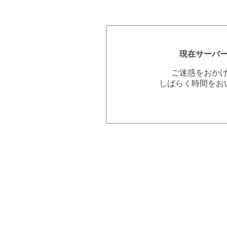
現在サーバ
ご迷惑をおか
しばらく時間をお