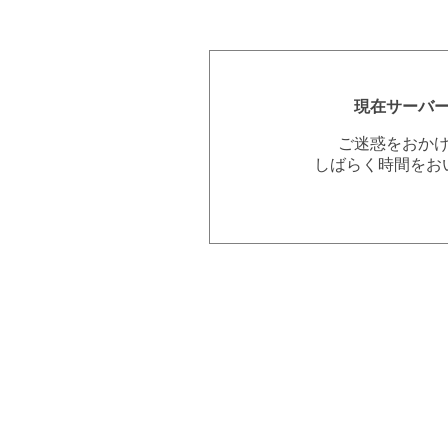
現在サーバ
ご迷惑をおか
しばらく時間をお