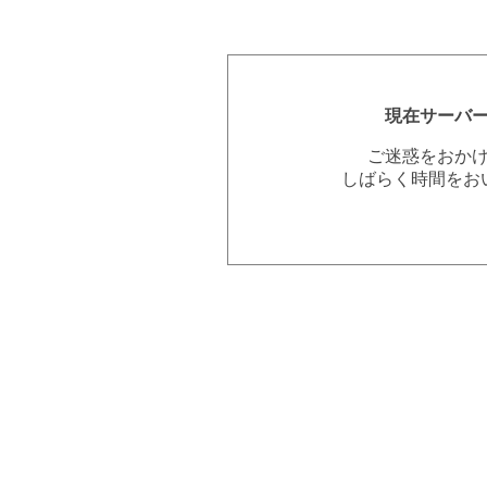
現在サーバ
ご迷惑をおか
しばらく時間をお