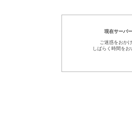
現在サーバ
ご迷惑をおか
しばらく時間をお