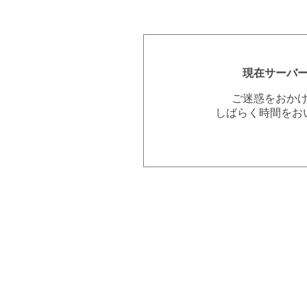
現在サーバ
ご迷惑をおか
しばらく時間をお