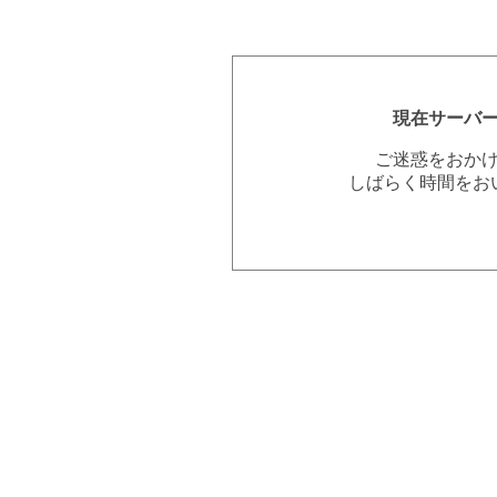
現在サーバ
ご迷惑をおか
しばらく時間をお