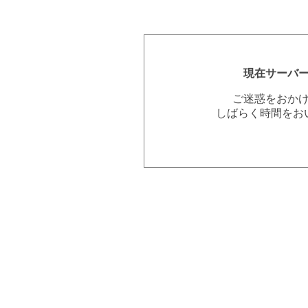
現在サーバ
ご迷惑をおか
しばらく時間をお