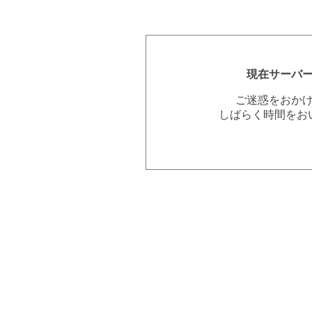
現在サーバ
ご迷惑をおか
しばらく時間をお