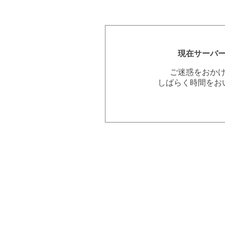
現在サーバ
ご迷惑をおか
しばらく時間をお