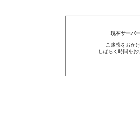
現在サーバ
ご迷惑をおか
しばらく時間をお