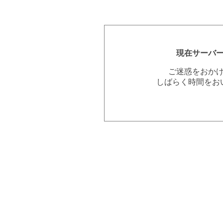
現在サーバ
ご迷惑をおか
しばらく時間をお