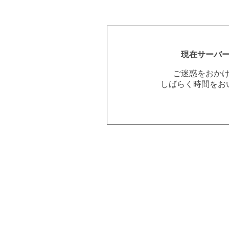
現在サーバ
ご迷惑をおか
しばらく時間をお