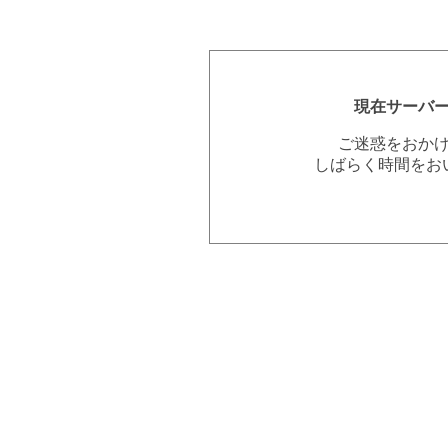
現在サーバ
ご迷惑をおか
しばらく時間をお