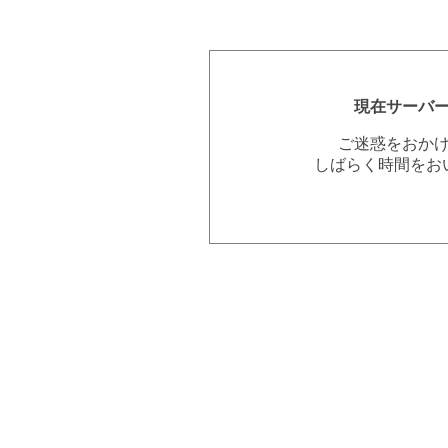
現在サーバ
ご迷惑をおか
しばらく時間をお