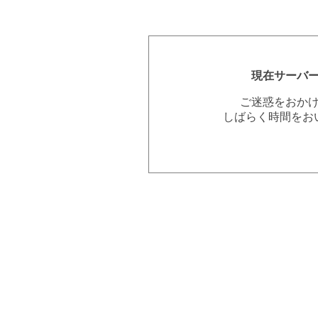
現在サーバ
ご迷惑をおか
しばらく時間をお