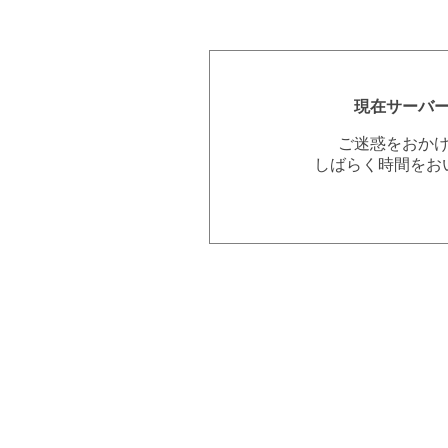
現在サーバ
ご迷惑をおか
しばらく時間をお