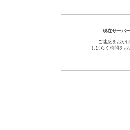
現在サーバ
ご迷惑をおか
しばらく時間をお