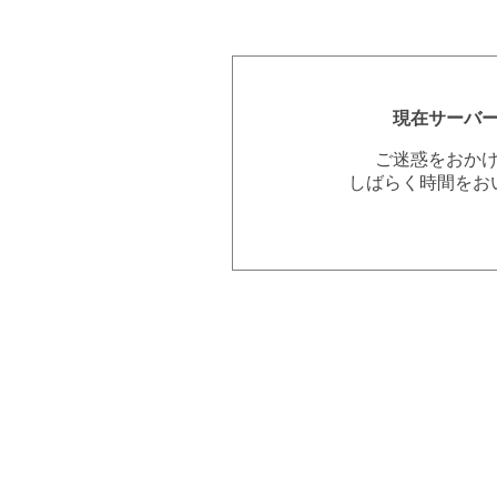
現在サーバ
ご迷惑をおか
しばらく時間をお