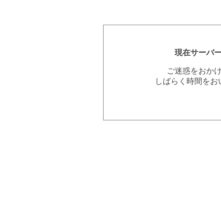
現在サーバ
ご迷惑をおか
しばらく時間をお