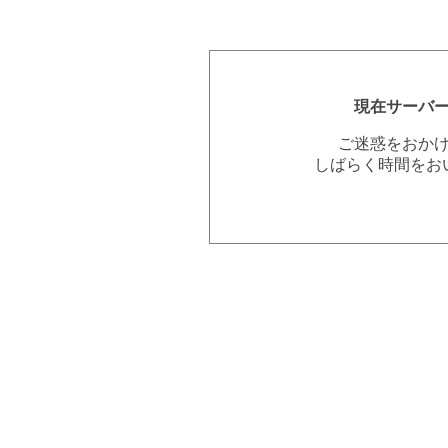
現在サーバ
ご迷惑をおか
しばらく時間をお