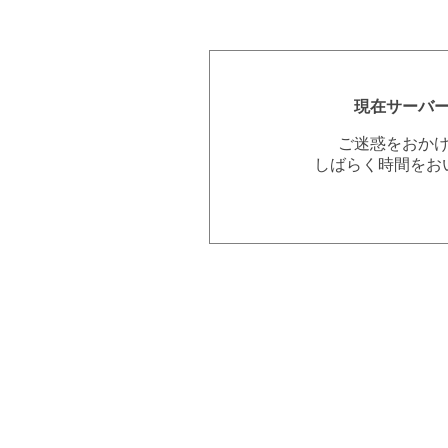
現在サーバ
ご迷惑をおか
しばらく時間をお