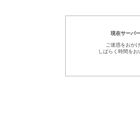
現在サーバ
ご迷惑をおか
しばらく時間をお