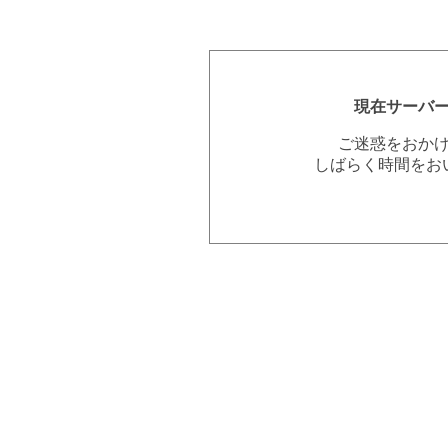
現在サーバ
ご迷惑をおか
しばらく時間をお