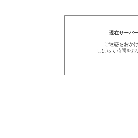
現在サーバ
ご迷惑をおか
しばらく時間をお