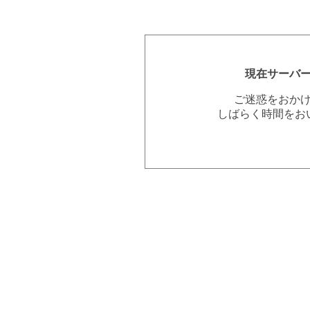
現在サーバ
ご迷惑をおか
しばらく時間をお