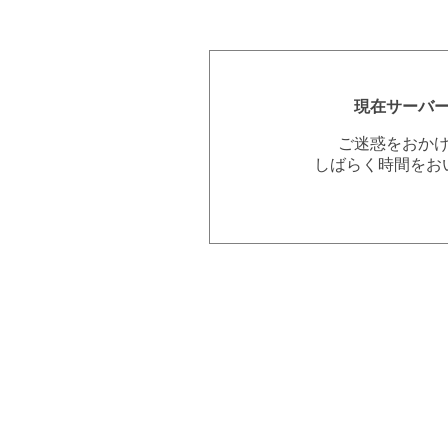
現在サーバ
ご迷惑をおか
しばらく時間をお