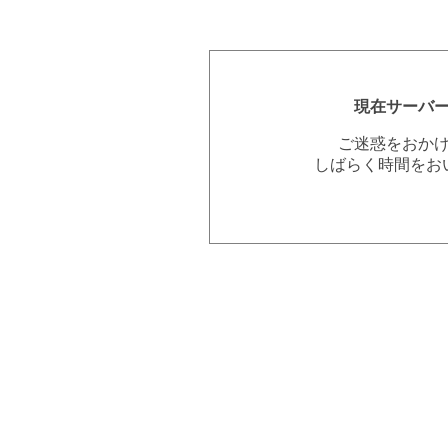
現在サーバ
ご迷惑をおか
しばらく時間をお