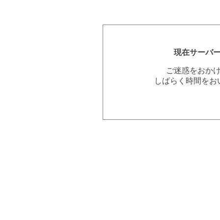
現在サーバ
ご迷惑をおか
しばらく時間をお