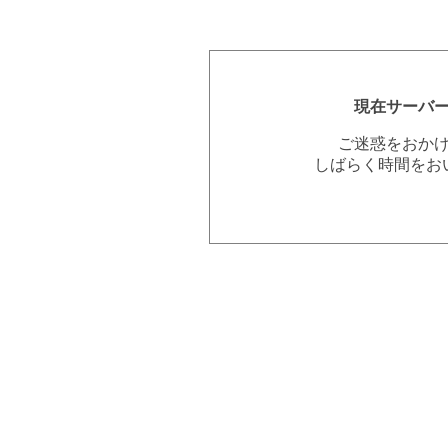
現在サーバ
ご迷惑をおか
しばらく時間をお