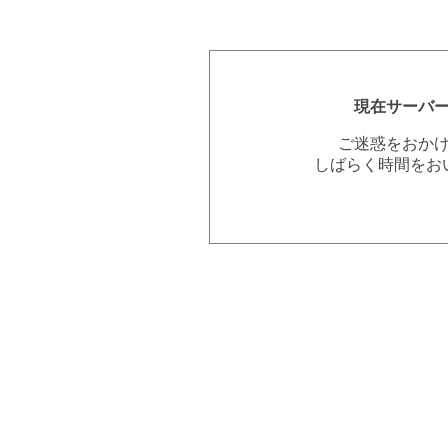
現在サーバ
ご迷惑をおか
しばらく時間をお