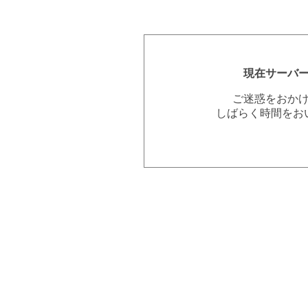
現在サーバ
ご迷惑をおか
しばらく時間をお