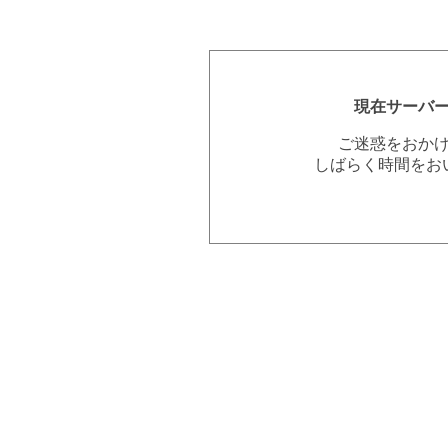
現在サーバ
ご迷惑をおか
しばらく時間をお