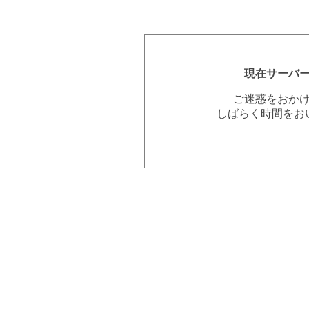
現在サーバ
ご迷惑をおか
しばらく時間をお