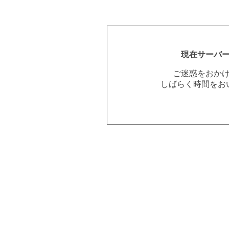
現在サーバ
ご迷惑をおか
しばらく時間をお