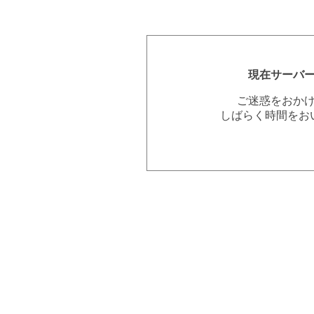
現在サーバ
ご迷惑をおか
しばらく時間をお