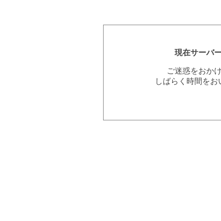
現在サーバ
ご迷惑をおか
しばらく時間をお