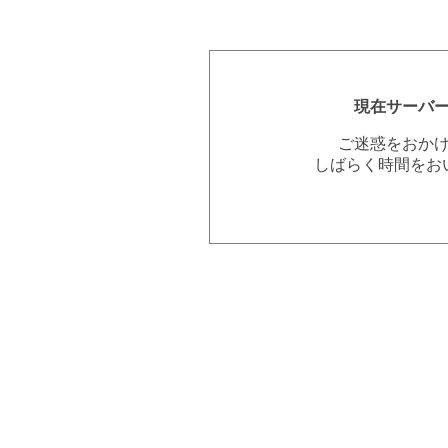
現在サーバ
ご迷惑をおか
しばらく時間をお