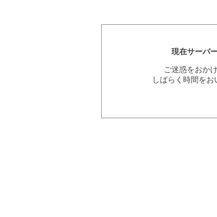
現在サーバ
ご迷惑をおか
しばらく時間をお