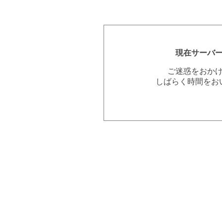
現在サーバ
ご迷惑をおか
しばらく時間をお