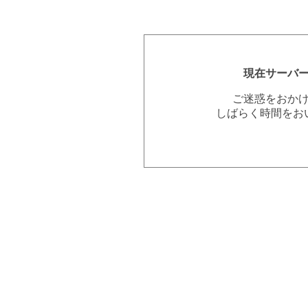
現在サーバ
ご迷惑をおか
しばらく時間をお