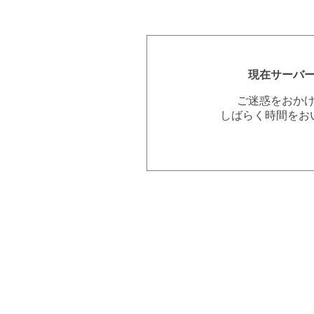
現在サーバ
ご迷惑をおか
しばらく時間をお